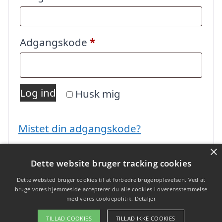
Påkrævet
Adgangskode
*
Log ind
Husk mig
Mistet din adgangskode?
×
Dette website bruger tracking cookies
Dette websted bruger cookies til at forbedre brugeroplevelsen. Ved at
bruge vores hjemmeside accepterer du alle cookies i overensstemmelse
med vores cookiepolitik.
Detaljer
Copyright 2026 - Pilanto Aps
TILLAD COOKIES
TILLAD IKKE COOKIES