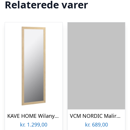
Relaterede varer
KAVE HOME Wilany vægspejl, rektangulær – spejlglas og natur MDF (52,5×152,5)
VCM NORDIC Malira badeværelsesspejl, rektangulær – spejlglas og hvid træ (45×60)
kr.
1.299,00
kr.
689,00