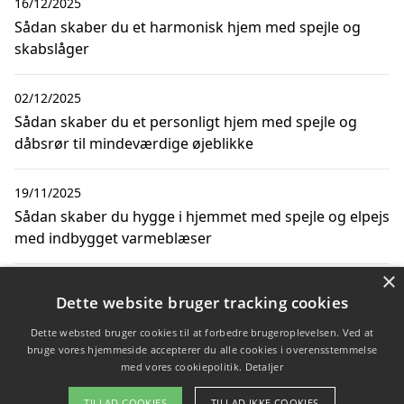
16/12/2025
Sådan skaber du et harmonisk hjem med spejle og
skabslåger
02/12/2025
Sådan skaber du et personligt hjem med spejle og
dåbsrør til mindeværdige øjeblikke
19/11/2025
Sådan skaber du hygge i hjemmet med spejle og elpejs
med indbygget varmeblæser
×
09/06/2022
Dette website bruger tracking cookies
Pas ekstra godt på dine spejle når du skal flytte
Dette websted bruger cookies til at forbedre brugeroplevelsen. Ved at
bruge vores hjemmeside accepterer du alle cookies i overensstemmelse
med vores cookiepolitik.
Detaljer
Copyright 2026 - Pilanto Aps
TILLAD COOKIES
TILLAD IKKE COOKIES